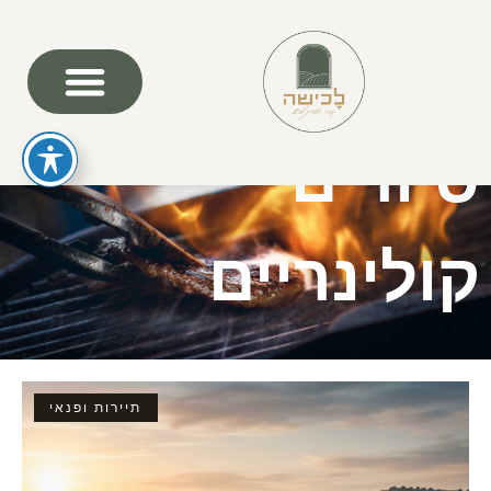
סיורים
קולינריים
תיירות ופנאי