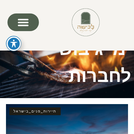
ימי גיבוש
לחברות
תיירות_פנים_בישראל