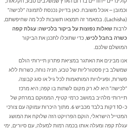
קולינריים ייחודיים בדרום הארץ שמשלבים טבע, חקלאות,
וכמובן – אוכל משובח. כאן בדיוק נכנסת לתמונה "לכישה"
(Lachisha). במאמר זה תמצאו תשובות לכל מה שחיפשתם,
לרבות
שאלות נפוצות על ביקור בלכישה: עגלת קפה
כשרה בחבל לכיש
, כדי שתוכלו לתכנן את הביקור
המושלם שלכם.
אנו מבינים את האתגר במציאת פתרון תיירותי הולם
שמשלב בין פסטורליות של טבע, חניה נוחה, כשרות ללא
פשרות, ופעילויות המותאמות לכל גיל או סוג קבוצה.
"לכישה" היא לא רק מקום לשתות בו קפה; היא מרכז
תיירותי מלהיב במושב כרמי קטיף, הממוקם במרחק של
כ-10 דקות בלבד מכביש 6. מתוך היכרות עמוקה עם צורכי
המטייל הישראלי, הוקם הפרויקט הזה שלוקח את המושג
עגלת קפה ומעלה אותו בכמה רמות למעלה, עם סיורים, ימי