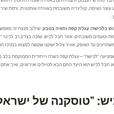
בר מחדש לעצמם ולעמיתיהם באווירה שונה לחלוטין. חיפוש 
צר נשימה, קולינריה משובחת באווירה אותנטית, ורמת שירות
.
בוש בלכישה: עגלת קפה וחוויה בטבע
. שילוב מנצח זה מאפשר
חות וטעמים משובחים. אזור חבל לכיש, שזכה בצדק רב לכינוי
משתרעים עד האופק, אוויר צלול ושקט שקשה למצוא במרכז הא
מציעה "לכישה" – עגלת קפה כשרה וייחודית הממוקמת בלב מו
 חבל לכיש הוא היעד החם הבא לטיולים ואירועים, ואיך אתם 
ש: "טוסקנה של ישראל