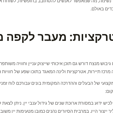
צר נשימה, מה שמאפשר לאנשים להסתובב בחופשיות, לשוחח א
דים באולם.
אטרקציות: מעבר לקפה 
גיבוש מנצח דורש גם תוכן איכותי שייצוק עניין וחוויה משו
מרכז תיירות, אטרקציות ולינה המאגד בתוכו שפע של חוויות ה
צועי של הבעלים וההדרכה המקומית בונים עבורכם לוח זמנים
ום:
כיש ידוע במסורת ארוכת שנים של גידול ענבי יין. ניתן לצאת 
ך ייצור היין. במרבית הסיורים נהנים כמובן מטעימות יין משו