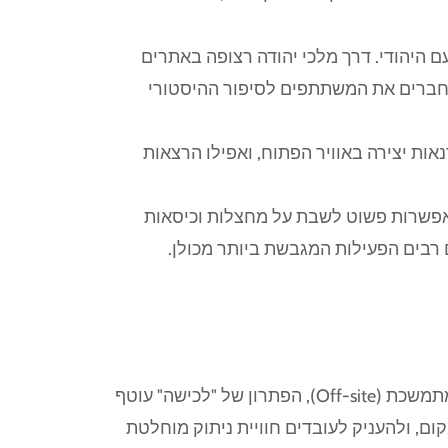
 היהודי. דרך מלכי יהודה רצופה באתרים
ם, מחברים את המשתתפים לסיפור ההיסטורי
אות יצירה באוויר הפתוח, ואפילו הרצאות
 האפשרות פשוט לשבת על מחצלות וכיסאות
 רבים הפעילות המגבשת ביותר מכולן.
לאלו המעוניינים לקחת את החוויה צעד אחד קדימה ולהפוך את יום הגיבוש לכנס מנהלים דו-יומי או לפעילות מתמשכת (Off-site), הפתרון של "לכישה" עוטף
ום, ולהעניק לעובדים חוויית ניתוק מוחלטת