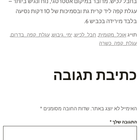
בחבל לכיש. מדובר במיקום אסטרטגי, נוח ונגיש ביותר –
עגלת קפה ליד קרית גת ובסמיכות של 10 דקות נסיעה
בלבד מירידה בכביש 6.
תוייג
אוכל_מקומית
,
חבל_לכיש
,
ימי_גיבוש
,
עגלת_קפה_בדרום
,
עגלת_קפה_כשרה
כתיבת תגובה
האימייל לא יוצג באתר.
שדות החובה מסומנים
*
התגובה שלך
*